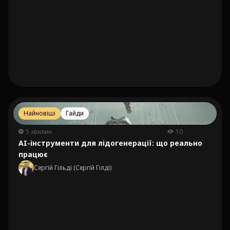
Найновіші
Гайди
5 хвилин
10
AI-інструменти для лідогенерації: що реально
працює
Сергій Гільді (Сергій Гілді)