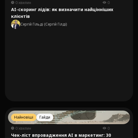
0 хвилин
0
AI-скоринг лідів: як визначити найцінніших
клієнтів
Сергій Гільді (Сергій Гілді)
Найновіші
Гайди
0 хвилин
0
Чек-ліст впровадження AI в маркетинг: 30