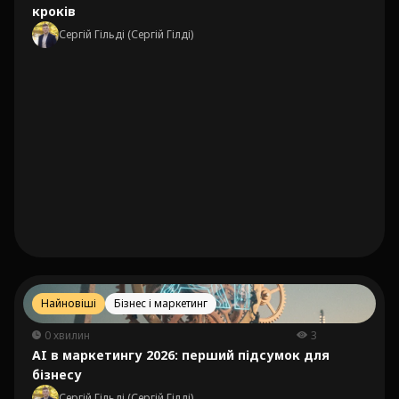
кроків
Сергій Гільді (Сергій Гілді)
Найновіші
Бізнес і маркетинг
0 хвилин
3
AI в маркетингу 2026: перший підсумок для
бізнесу
Сергій Гільді (Сергій Гілді)