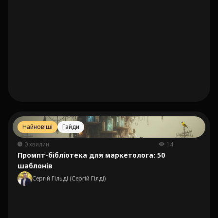
Найновіші
Гайди
0 хвилин
14
Промпт-бібліотека для маркетолога: 50
шаблонів
Сергій Гільді (Сергій Гілді)