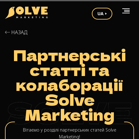
UA
НАЗАД
Партнерські
статті та
колаборації
Solve
Marketing
Вітаємо у розділі партнерських статей Solve
Marketing!