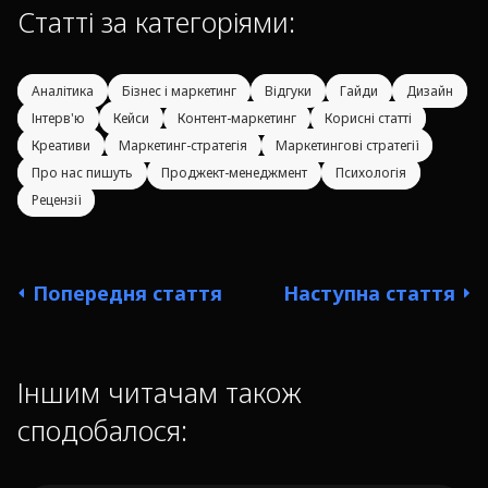
Статті за категоріями:
Аналітика
Бізнес і маркетинг
Відгуки
Гайди
Дизайн
Інтерв'ю
Кейси
Контент-маркетинг
Корисні статті
Креативи
Маркетинг-стратегія
Маркетингові стратегії
Про нас пишуть
Проджект-менеджмент
Психологія
Рецензії
Попередня стаття
Наступна стаття
Іншим читачам також
сподобалося: