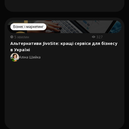
Бізнес і маркетинг
5 хвилин
327
Альтернативи JivoSite: кращі сервіси для бізнесу
в Україні
Аліна Шийка