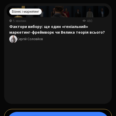
Бізнес і маркетинг
5 хвилин
480
Фактори вибору: ще один «геніальний»
маркетинг-фреймворк чи Велика теорія всього?
Сергій Соловйов