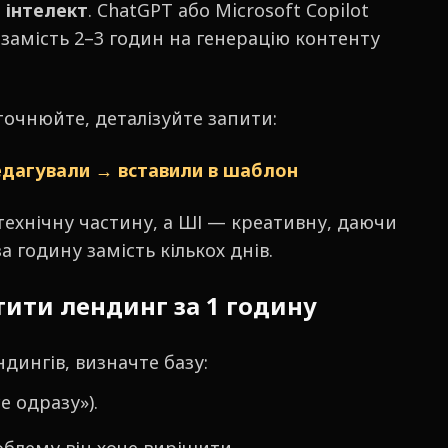
 інтелект
. ChatGPT або Microsoft Copilot
замість 2–3 годин на генерацію контенту
точнюйте, деталізуйте запити:
редагували → вставили в шаблон
технічну частину, а ШІ — креативну, даючи
 годину замість кількох днів.
тити лендинг за 1 годину
дингів, визначте базу:
е одразу»).