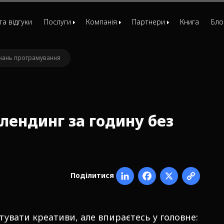
та відгуки
Послуги
Компанія
Партнери
Книга
Бло
Маркетинг-стратегія
Команда
Друзі
 знань програмування
Відділ маркетингу
Вакансії
МРІЯ
Маркетинг для стартапів
ЄБРР
Консультація маркетолога
лендинг за годину без
Комплексна лідогенерація
Customer development
Розробка позиціювання
Поділитися
Розробка сайтів
Фактори вибору
Таємний покупець
тувати креативи, але впираєтесь у головне: