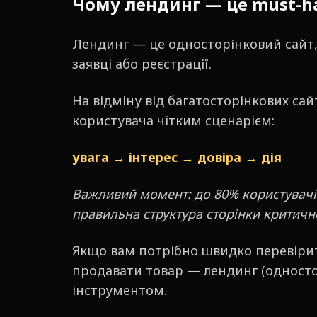
Чому лендинг — це must-h
Лендинг — це односторінковий сайт, я
заявці або реєстрації.
На відміну від багатосторінкових сайті
користувача чітким сценарієм:
увага → інтерес → довіра → дія
Важливий момент: до 80% користувачі
правильна структура сторінки критично
Якщо вам потрібно швидко перевірит
продавати товар — лендинг (одност
інструментом.