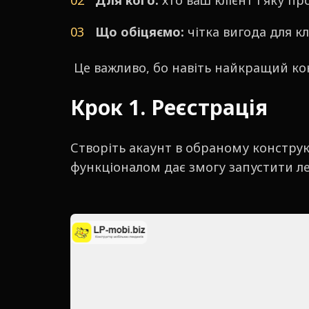
Для кого:
хто ваш клієнт і яку пр
Що обіцяємо:
чітка вигода для кл
Це важливо, бо навіть найкращий ко
Крок 1. Реєстрація
Створіть акаунт в обраному констру
функціоналом дає змогу запустити ле