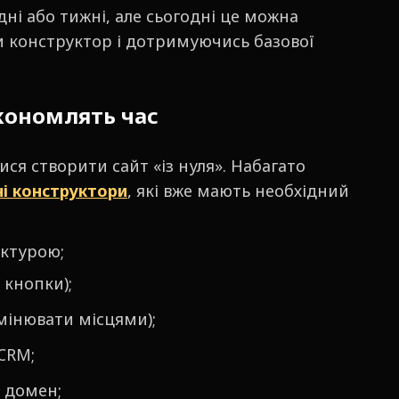
ні або тижні, але сьогодні це можна
и конструктор і дотримуючись базової
кономлять час
ся створити сайт «із нуля». Набагато
ні конструктори
, які вже мають необхідний
уктурою;
 кнопки);
мінювати місцями);
CRM;
 домен;