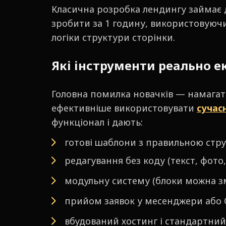
Класична розробка лендингу займає д
зробити за 1 годину, використовуюч
логіки структури сторінки.
Які інструменти реально е
Головна помилка новачків — намагати
ефективніше використовувати
сучас
функціонал і дають:
готові шаблони з правильною стр
редагування без коду (текст, фото,
модульну систему (блоки можна з
прийом заявок у месенджери або 
вбудований хостинг і стандартний