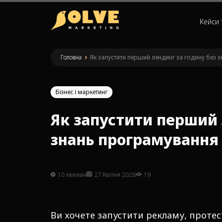
Кейси 
Головна
»
Як запустити перший лендинг за годину без
Бізнес і маркетинг
Як запустити перший 
знань програмування
10 хвилин
27 Квітня 2026
19
Ви хочете запустити рекламу, протес