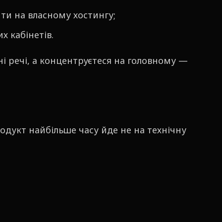
ити на власному хостингу;
х кабінетів.
ні речі, а концентруєтеся на головному —
родукт найбільше часу йде не на технічну