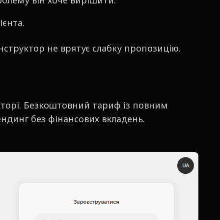
облему він хоче вирішити.
ієнта.
нструктор не врятує слабку пропозицію.
кторі. Безкоштовний тариф із повним
ндинг без фінансових вкладень.