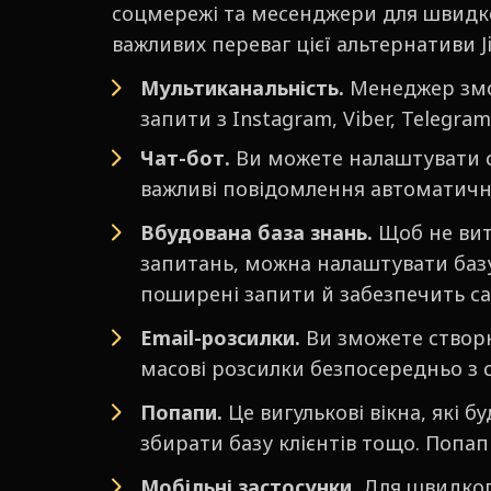
соцмережі та месенджери для швидког
важливих переваг цієї альтернативи 
Мультиканальність.
Менеджер змож
запити з Instagram, Viber, Telegram
Чат-бот.
Ви можете налаштувати с
важливі повідомлення автоматичн
Вбудована база знань.
Щоб не вит
запитань, можна налаштувати базу 
поширені запити й забезпечить с
Email-розсилки.
Ви зможете створю
масові розсилки безпосередньо з с
Попапи.
Це вигулькові вікна, які 
збирати базу клієнтів тощо. Попапи
Мобільні застосунки.
Для швидкого