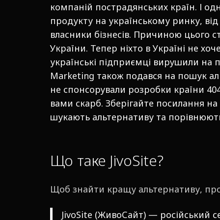
компаній пострадянських країн. І одн
продукту на українському ринку, від
власники бізнесів. Причиною цього 
України. Тепер ніхто в Україні не х
українські підприємці вирушили на
Marketing також подався на пошук а
не спонсорували розробки країни 404
вами скарб. Зберігайте посилання на с
шукають альтернативу та порівнюють 
Що таке JivoSite?
Щоб знайти кращу альтернативу, проп
JivoSite (ЖивоСайт) — російський с