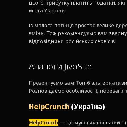
цього прибутку платить податки, які п
міста України.
Із малого пагінця зростає велике дер
зміни. Тож рекомендуємо вам звернут
відповідники російських сервісів.
Аналоги JivoSite
Презентуємо вам Топ-6 альтернативних
Розповідаємо особливості, переваги т
HelpCrunch
(Україна)
HelpCrunch
— це мультиканальний онла