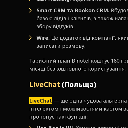
Smart CRM та Bookon CRM.
Вбудо
базою лідів і клієнтів, а також н
збору відгуків.
Wire.
Це додаток від компанії, яки
записати розмову.
Тарифний план Binotel коштує 180 гри
місяці безкоштовного користування.
LiveChat
(Польща)
LiveChat
— ще одна чудова альтернати
інтелектом і можливостями кастомізац
пропонує такі функції: