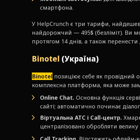
смартфона.
У HelpCrunch є три тарифи, найдешевш
найдорожчий — 495$ (безліміт). Ви м
протягом 14 днів, а також перенести 
Binotel
(Україна)
Binotel
позиціює себе як провідний оп
комплексна платформа, яка може замі
Online Chat.
Основна функція серві
сайті; автоматично починає діалог
Віртуальна АТС і Call-центр.
Хмарн
централізовано обробляти велику к
Call Tracking.
Відстежить офлайн-кон