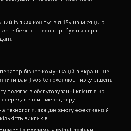
ий із яких коштує від 15$ на місяць, а
ожете безкоштовно спробувати сервіс
дані.
ератор бізнес-комунікацій в Україні. Це
нити вам JivoSite і охоплює низку рішень:
су полягає в обслуговуванні клієнтів на
 і передає запит менеджеру.
а технологія, яка дає змогу ефективно й
ількість викликів.
версії з реклами у вхідні дзвінки.