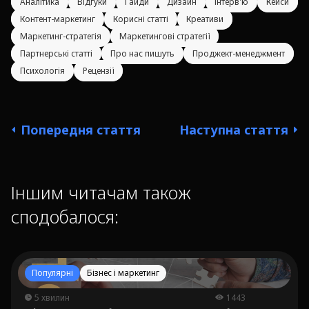
Аналітика
Відгуки
Гайди
Дизайн
Інтерв'ю
Кейси
Контент-маркетинг
Корисні статті
Креативи
Маркетинг-стратегія
Маркетингові стратегії
Партнерські статті
Про нас пишуть
Проджект-менеджмент
Психологія
Рецензії
Попередня стаття
Наступна стаття
Іншим читачам також
сподобалося:
Популярні
Бізнес і маркетинг
5 хвилин
1443