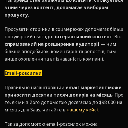
Так
бренд стає ближчим до клієнта, спілкується
з ним через контент, допомагає з вибором
продукту.
Просувати сторінки в соцмережах допомагає більш
популярний сьогодні
інтерактивний контент
. Він
спрямований на
розширення аудиторії
— чим
більше вподобайок, коментарів та репостів, тим
вище охоплення та впізнаваність компанії.
Email-розсилки
Правильно налаштований
email-маркетинг може
приносити десятки тисяч доларів на місяць
. Про
те, як ми з його допомогою досягаємо до $98 000 на
місяць для Saas, читайте в
нашому кейсі.
Так за допомогою email-розсилок можна