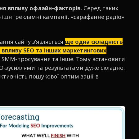
ня впливу офлайн-факторів.
Серед таких
нішні рекламні кампанії, «сарафанне радіо»
ання сайту зʼявляється
ще одна складність
 впливу SEO та інших маркетингових
, SMM-просування та інше. Тому встановити
O-зусиллями та результатами дуже складно.
ктивність пошукової оптимізації в