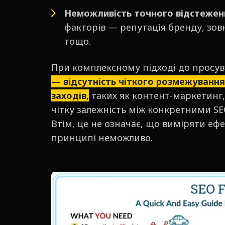
Неможливість точного відстежен
факторів — репутація бренду, зов
тощо.
При комплексному підході до просув
— відсутність чіткого розмежування
заходів,
таких як контент-маркетинг
чітку залежність між конкретними SE
Втім, це не означає, що виміряти ефе
принципі неможливо.