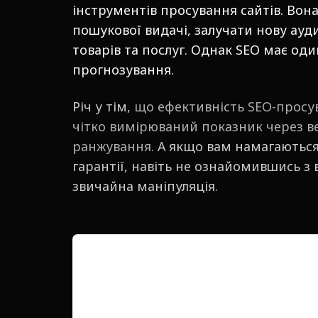
інструментів просування сайтів. Вон
пошукової видачі, залучати нову ауд
товарів та послуг. Однак SEO має од
прогнозування.
Річ у тім,
що ефективність SEO-просу
чітко вимірюваний показник через ве
ранжування.
А якщо вам намагаються
гарантії, навіть не ознайомившись з
звичайна маніпуляція.