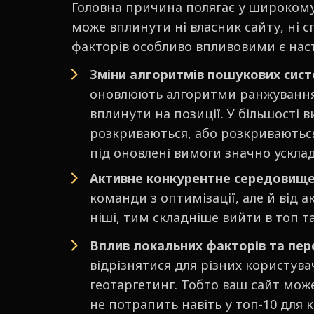
Головна причина полягає у широкому 
може вплинути ні власник сайту, ні с
факторів особливо впливовими є наст
Зміни алгоритмів пошукових сис
оновлюють алгоритми ранжування 
вплинути на позиції. У більшості в
розкриваються, або розкриваються
під оновлені вимоги значно ускла
Активне конкурентне середовище
команди з оптимізації, але й від 
ніші, тим складніше вийти в топ т
Вплив локальних факторів та перс
відрізнятися для різних користува
геотаргетинг. Тобто ваш сайт може 
не потрапить навіть у топ-10 для к