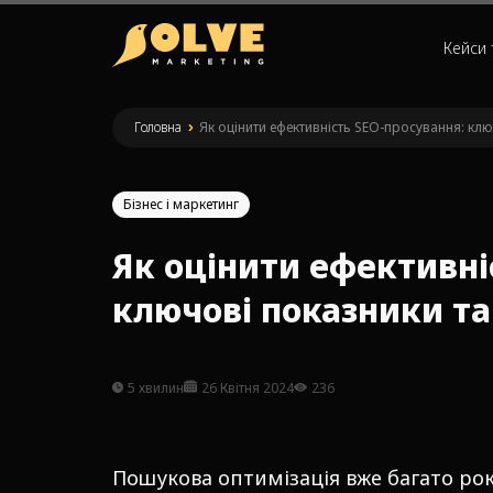
Кейси 
Головна
»
Як оцінити ефективність SEO-просування: кл
Бізнес і маркетинг
Як оцінити ефективні
ключові показники т
5 хвилин
26 Квітня 2024
236
Пошукова оптимізація вже багато ро