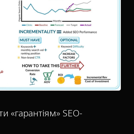
ти «гарантіям» SEO-