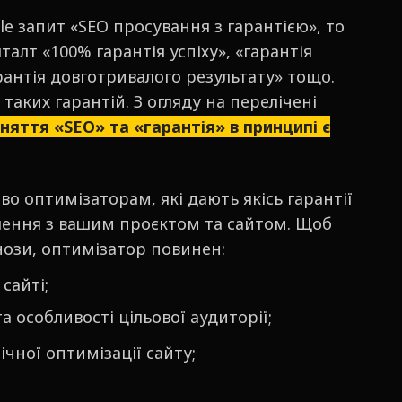
e запит «SEO просування з гарантією», то
алт «100% гарантія успіху», «гарантія
рантія довготривалого результату» тощо.
аких гарантій. З огляду на перелічені
няття «SEO» та «гарантія» в принципі є
во оптимізаторам, які дають якісь гарантії
лення з вашим проєктом та сайтом. Щоб
ози, оптимізатор повинен:
сайті;
а особливості цільової аудиторії;
чної оптимізації сайту;