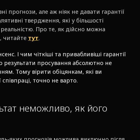
і прогнози, але аж ніяк не давати гарантії
улятивні твердження, які у більшості
 реальністю. Про те, як дійсно можна
, читайте
тут
.
сенс. І чим чіткіші та привабливіші гарантії
о результати просування абсолютно не
ням. Тому вірити обіцянкам, які ви
 співпраці, точно не варто.
ьтат неможливо, як його
удь-яких прогнозів можлива виключно після