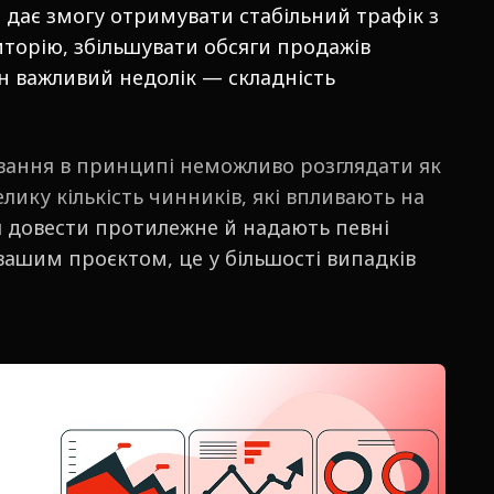
а дає змогу отримувати стабільний трафік з
иторію, збільшувати обсяги продажів
ин важливий недолік — складність
вання в принципі неможливо розглядати як
лику кількість чинників, які впливають на
 довести протилежне й надають певні
 вашим проєктом, це у більшості випадків