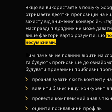
Якщо ви використаєте в пошуку Googl
отримаєте десятки пропозицій на кшт
захисту від зниження конверсій», «га
Насправді підрядник не може давати т
вище фактори варто розуміти, що
по
несумісними.
Тим паче ви не повинні вірити на сло
та будують прогнози ще до ознайом
будувати принаймні приблизні прогн
проаналізувати якість контенту на 
вивчити бізнес нішу, конкурентів т
провести комплексний аналіз техні
оцінити посилальний профіль.