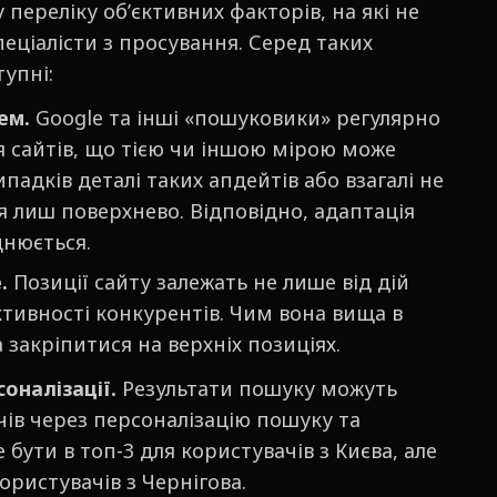
переліку обʼєктивних факторів, на які не
пеціалісти з просування. Серед таких
упні:
тем.
Google та інші «пошуковики» регулярно
сайтів, що тією чи іншою мірою може
ипадків деталі таких апдейтів або взагалі не
 лиш поверхнево. Відповідно, адаптація
днюється.
.
Позиції сайту залежать не лише від дій
активності конкурентів. Чим вона вища в
а закріпитися на верхніх позиціях.
оналізації.
Результати пошуку можуть
чів через персоналізацію пошуку та
бути в топ-3 для користувачів з Києва, але
ористувачів з Чернігова.