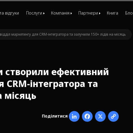
та відгуки
Послуги
Компанія
Партнери
Книга
Бло
Маркетинг-стратегія
Команда
Друзі
ідділ маркетингу для CRM-інтегратора та залучили 150+ лідів на місяць
Відділ маркетингу
Вакансії
МРІЯ
Маркетинг для стартапів
ЄБРР
Консультація маркетолога
ми створили ефективний
Комплексна лідогенерація
я CRM-інтегратора та
Customer development
а місяць
Розробка позиціювання
Розробка сайтів
Фактори вибору
Поділитися
Таємний покупець