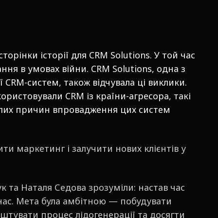
торінки історії для CRM Solutions. У той час
ння в умовах війни. CRM Solutions, одна з
ї CRM-систем, також відчувала ці виклики.
користовували CRM із країни-агресора, такі
мілих причин впровадження цих систем
.
ити маркетинг і залучити нових клієнтів у
к та Наталя Седова зрозуміли: настав час
 нас. Мета була амбітною — побудувати
аштувати процес лідогенерації та досягти