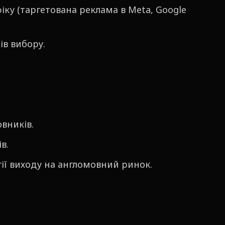
іку (таргетована реклама в Meta, Google
в вибору.
овників.
ів.
ії виходу на англомовний ринок.