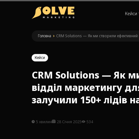
Кейси 
Головна
»
CRM Solutions — Як ми створили ефективний в
Кейси
CRM Solutions — Як 
відділ маркетингу дл
залучили 150+ лідів н
5 хвилин
28 Січня 2025
534