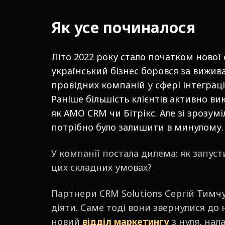
Як усе починалося
Літо 2022 року стало початком нової с
український бізнес боровся за вижива
провідних компаній у сфері інтеграці
Раніше більшість клієнтів активно ви
як АМО CRM чи Бітрікс. Але зі зрозу
потрібно було залишити в минулому
У компанії постала дилема: як запуст
цих складних умовах?
Партнери CRM Solutions Сергій Тимчу
діяти. Саме тоді вони звернулися до
новий
відділ маркетингу
з нуля, нал