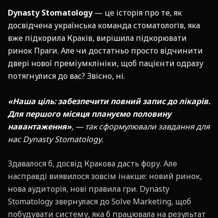
Dynasty Stomatology
— це історія про те, як
досвідчена українська команда стоматологів, яка
вже підкорила Краків, вирішила підкорювати
ринок Праги. Але чи достатньо просто відчинити
двері нової преміумклініки, щоб пацієнти одразу
потягнулися до вас? Звісно, ні.
«Наша ціль: забезпечити повний запис до лікарів.
Для першого місяця плануємо половину
навантаження»
,
— так сформулювали завдання для
нас Dynasty Stomatology.
Здавалося б, досвід Кракова дасть фору. Але
насправді виявилося зовсім інакше: новий ринок,
нова аудиторія, нові правила гри. Dynasty
Stomatology звернулася до Solve Marketing, щоб
побудувати систему, яка б працювала на результат