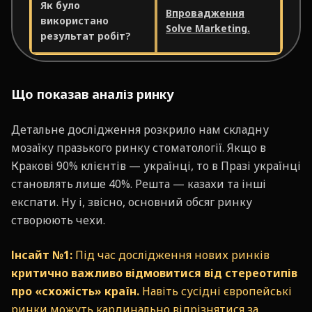
Як було
Впровадження
використано
Solve Marketing.
результат робіт?
Що показав аналіз ринку
Детальне дослідження розкрило нам складну
мозаїку празького ринку стоматології. Якщо в
Кракові 90% клієнтів — українці, то в Празі українці
становлять лише 40%. Решта — казахи та інші
експати. Ну і, звісно, основний обсяг ринку
створюють чехи.
Інсайт №1:
Під час дослідження нових ринків
критично важливо відмовитися від стереотипів
про «схожість» країн.
Навіть сусідні європейські
ринки можуть кардинально відрізнятися за