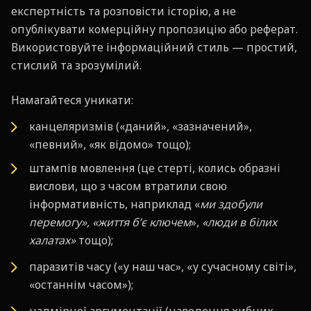
експертність та розповісти історію, а не
опублікувати комерційну пропозицію або реферат.
Використовуйте інформаційний стиль — простий,
стислий та зрозумілий.
Намагайтеся уникати:
канцеляризмів («даний», «зазначений»,
«певний», «як відомо» тощо);
штампів мовлення (це стерті, колись образні
вислови, що з часом втратили свою
інформативність, наприклад «
ми
здобули
перемогу», «життя б’є ключем
»,
«люди в білих
халатах»
тощо);
паразитів часу («у наш час», «у сучасному світі»,
«останнім часом»);