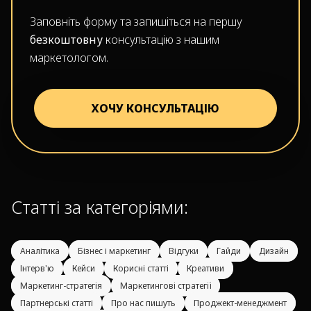
Заповніть форму та запишіться на першу
безкоштовну
консультацію з нашим
маркетологом.
ХОЧУ КОНСУЛЬТАЦІЮ
Статті за категоріями:
Аналітика
Бізнес і маркетинг
Відгуки
Гайди
Дизайн
Інтерв'ю
Кейси
Корисні статті
Креативи
Маркетинг-стратегія
Маркетингові стратегії
Партнерські статті
Про нас пишуть
Проджект-менеджмент