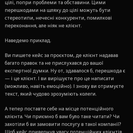
цілі, попри проблеми та обставини. Цими
перешкодами на шляху до цілі можуть бути
стереотипи, нечесні конкуренти, помилкові
переконання, але ніяк не клієнт.
Наведемо приклад.
Ви пишете кейс за проєктом, де клієнт надавав
багато правок та не прислухався до вашої
експертної думки. Ну от, здавалося б, перешкода є
— і це клієнт. І ви вирішуєте про це написати
(можливо, навіть емоційно). І знову ви отримуєте
текст, який чудово зрозуміють колеги.
А тепер поставте себе на місце потенційного
клієнта. Чи приємно б вам було таке читати? Чи
захотіли б ви замовити послугу в такої компанії?
Щоб кейс привернув увагу потенційних клієнтів,