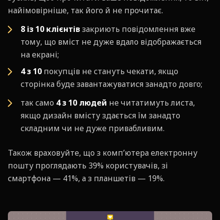
найімовірніше, так його й не прочитає.
8 із 10 клієнтів
закриють повідомлення вже
тому, що вміст не дуже вдало відображається
на екрані;
4 з 10
покупців не стануть чекати, якщо
сторінка буде завантажуватися занадто довго;
так само
4 з 10 людей
не читатимуть листа,
якщо дизайн вмісту здається їм занадто
складним чи не дуже привабливим.
Також враховуйте, що з комп’ютера електронну
пошту проглядають 39% користувачів, зі
смартфона — 41%, а з планшетів — 19%.