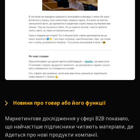
Новини про товар або його функції
Маркетингове дослідження у сфері В2В показало,
що найчастіше підписники читають матеріали, де
йдеться про нові продукти компанії.