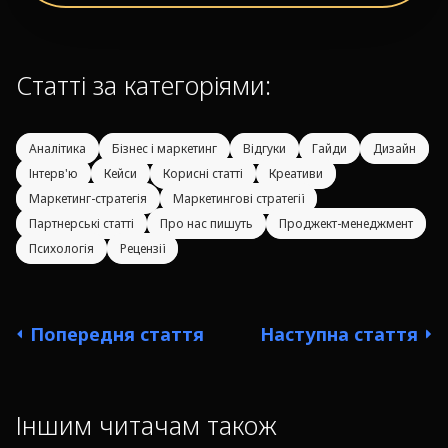
Статті за категоріями:
Аналітика
Бізнес і маркетинг
Відгуки
Гайди
Дизайн
Інтерв'ю
Кейси
Корисні статті
Креативи
Маркетинг-стратегія
Маркетингові стратегії
Партнерські статті
Про нас пишуть
Проджект-менеджмент
Психологія
Рецензії
Попередня стаття
Наступна стаття
Іншим читачам також