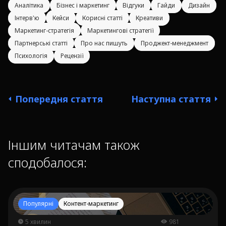
Аналітика
Бізнес і маркетинг
Відгуки
Гайди
Дизайн
Інтерв'ю
Кейси
Корисні статті
Креативи
Маркетинг-стратегія
Маркетингові стратегії
Партнерські статті
Про нас пишуть
Проджект-менеджмент
Психологія
Рецензії
Попередня стаття
Наступна стаття
Іншим читачам також
сподобалося:
Популярні
Контент-маркетинг
5 хвилин
981