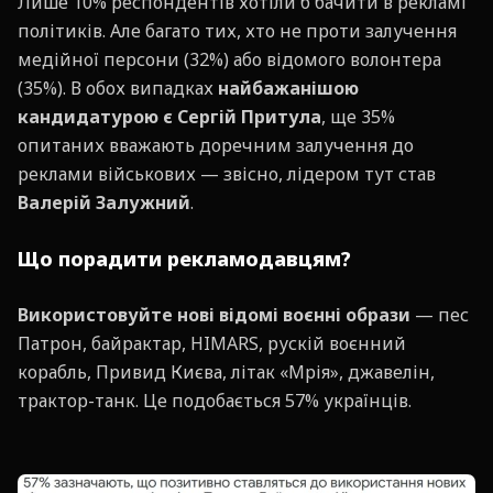
Лише 10% респондентів хотіли б бачити в рекламі
політиків. Але багато тих, хто не проти залучення
медійної персони (32%) або відомого волонтера
(35%). В обох випадках
найбажанішою
кандидатурою є Сергій Притула
, ще 35%
опитаних вважають доречним залучення до
реклами військових — звісно, лідером тут став
Валерій Залужний
.
Що порадити рекламодавцям?
Використовуйте нові відомі воєнні образи
— пес
Патрон, байрактар, HIMARS, рускій воєнний
корабль, Привид Києва, літак «Мрія», джавелін,
трактор-танк. Це подобається 57% українців.