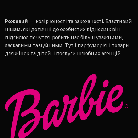
Рожевий
— колір юності та закоханості. Властивий
нішам, які дотичні до особистих відносин: він
підсилює почуття, робить нас більш уважними,
ласкавими та чуйними. Тут і парфумерія, і товари
для жінок та дітей, і послуги шлюбних агенцій.