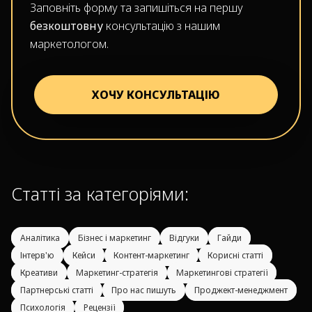
Заповніть форму та запишіться на першу
безкоштовну
консультацію з нашим
маркетологом.
ХОЧУ КОНСУЛЬТАЦІЮ
Статті за категоріями:
Аналітика
Бізнес і маркетинг
Відгуки
Гайди
Інтерв'ю
Кейси
Контент-маркетинг
Корисні статті
Креативи
Маркетинг-стратегія
Маркетингові стратегії
Партнерські статті
Про нас пишуть
Проджект-менеджмент
Психологія
Рецензії