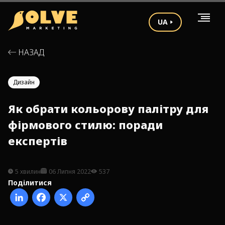
UA
НАЗАД
Дизайн
Як обрати кольорову палітру для
фірмового стилю: поради
експертів
5 хвилин
06 Липня 2022
537
Поділитися