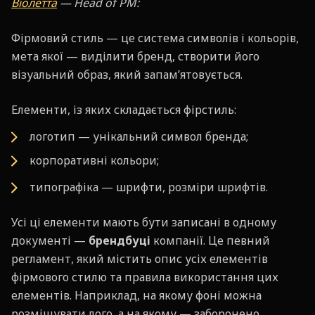
Віолетта
— Head of PM:
Фірмовий стиль — це система символів і кольорів,
мета якої — виділити бренд, створити його
візуальний образ, який запам’ятовується.
Елементи, із яких складається фірстиль:
логотип — унікальний символ бренда;
корпоративні кольори;
типографіка — шрифти, розміри шрифтів.
Усі ці елементи мають бути записані в одному
документі —
брендбуці
компанії. Це певний
регламент, який містить опис усіх елементів
фірмового стилю та правила використання цих
елементів. Наприклад, на якому фоні можна
розміщувати лого, а на якому — заборонено.