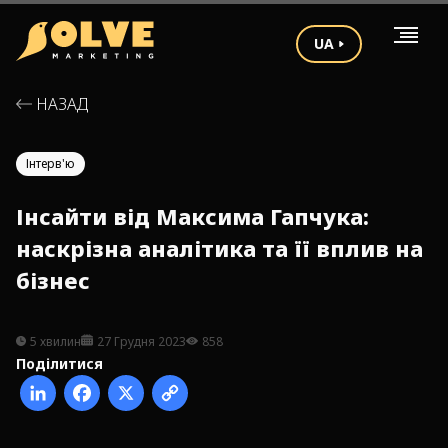
UA
НАЗАД
Інтерв'ю
Інсайти від Максима Гапчука:
наскрізна аналітика та її вплив на
бізнес
5 хвилин
27 Грудня 2023
858
Поділитися