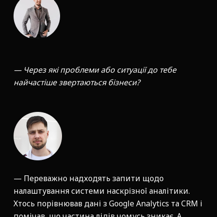
— Через які проблеми або ситуації до тебе
найчастіше звертаються бізнеси?
— Переважно надходять запити щодо
налаштування системи наскрізної аналітики.
Хтось порівнював дані з Google Analytics та CRM і
помічав, що частина лідів чомусь зникає. А