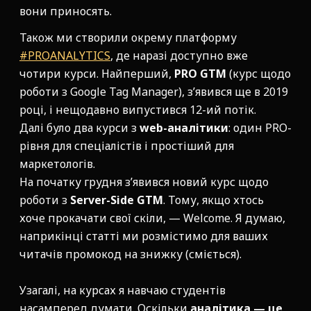
вони приносять.
Також ми створили окрему платформу
#PROANALYTICS
, де наразі доступно вже
чотири курси. Найперший,
PRO GTM
(курс щодо
роботи з Google Tag Manager), з’явився ще в 2019
році, і нещодавно випустився 12-ий потік.
Далі було два курси з
web-аналітики
: один PRO-
рівня для спеціалістів і простіший для
маркетологів.
На початку грудня з’явився новий курс щодо
роботи з
Server-Side GTM
. Тому, якщо хтось
хоче прокачати свої скіли, — Welcome. Я думаю,
наприкінці статті ми розмістимо для ваших
читачів промокод на знижку (сміється).
Узагалі, на курсах я навчаю студентів
насамперед думати. Оскільки
аналітика — це