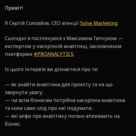
Привіт!
Я Сергій Соловйов, СЕО агенції
Solve Marketing
.
Сьогодні я поспілкуюся з Максимом Гапчуком —
експертом у наскрізній аналітиці, засновником
платформи
#PROANALYTICS
.
Із цього інтерв’ю ви дізнаєтеся про те:
— як знайти аналітика для проєкту та на що
звернути увагу;
— чи всім бізнесам потрібна наскрізна аналітика
та коли саме слід про неї подумати;
— які міфи про аналітику погано впливають на
бізнес.