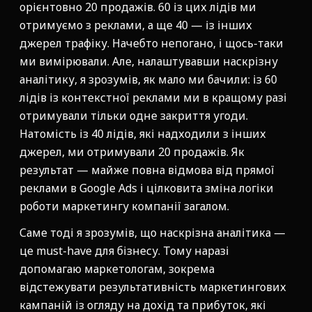
орієнтовно 20 продажів. 60 із цих лідів ми
отримуємо з реклами, а ще 40 — із інших
джерел трафіку. Начебто непогано, і щось-таки
ми вимірювали. Але, налаштувавши наскрізну
аналітику, я зрозумів, як мало ми бачили: із 60
лідів із контекстної реклами ми в кращому разі
отримували тільки одне закриття угоди.
Натомість із 40 лідів, які надходили з інших
джерел, ми отримували 20 продажів. Як
результат — майже повна відмова від прямої
реклами в Google Ads і цілковита зміна логіки
роботи маркетингу компанії загалом.
Саме тоді я зрозумів, що наскрізна аналітика —
це must-have для бізнесу. Тому наразі
допомагаю маркетологам, зокрема
відстежувати результативність маркетингових
кампаній із огляду на дохід та прибуток, які