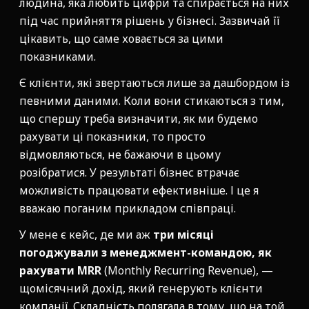
людина, яка любить цифри та спирається на них
під час прийняття рішень у бізнесі. Зазвичай її
цікавить, що саме ховається за цими
показниками.
Є клієнти, які звертаються лише за дашбордом із
певними даними. Коли вони стикаються з тим,
що спершу треба визначити, як ми будемо
рахувати ці показники, то просто
відмовляються, не бажаючи в цьому
розібратися. У результаті бізнес втрачає
можливість працювати ефективніше. І це я
вважаю поганим прикладом співпраці.
У мене є кейс, де ми аж
три місяці
погоджували з менеджмент-командою, як
рахувати MRR
(Monthly Recurring Revenue), —
щомісячний дохід, який генерують клієнти
компанії. Складність полягала в тому, що на той