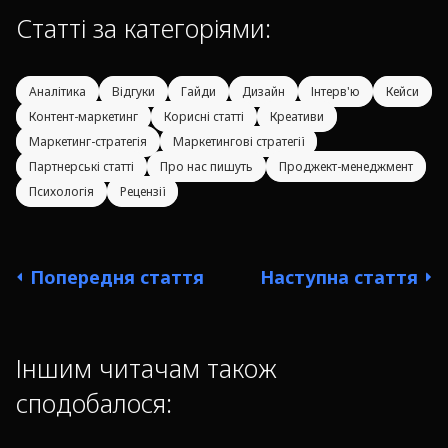
Статті за категоріями:
Аналітика
Відгуки
Гайди
Дизайн
Інтерв'ю
Кейси
Контент-маркетинг
Корисні статті
Креативи
Маркетинг-стратегія
Маркетингові стратегії
Партнерські статті
Про нас пишуть
Проджект-менеджмент
Психологія
Рецензії
Попередня стаття
Наступна стаття
Іншим читачам також
сподобалося: