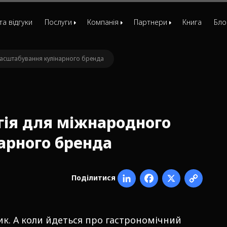
та відгуки
Послуги
Компанія
Партнери
Книга
Бло
Маркетинг-стратегія
Команда
Друзі
масштабування кулінарного бренда
Відділ маркетингу
Вакансії
МРІЯ
Маркетинг для стартапів
ЄБРР
Консультація маркетолога
гія для міжнародного
Комплексна лідогенерація
арного бренда
Customer development
Розробка позиціювання
Поділитися
Розробка сайтів
Фактори вибору
Таємний покупець
к. А коли йдеться про гастрономічний