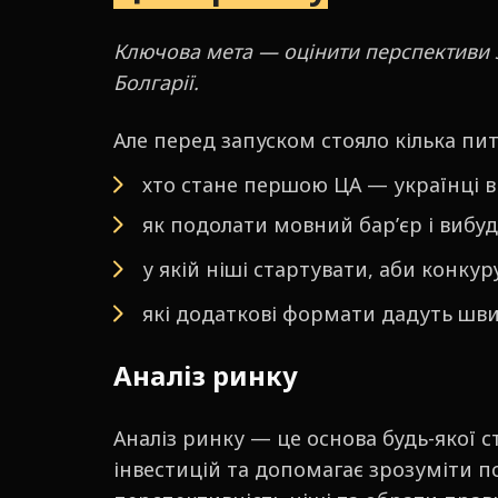
Ключова мета — оцінити перспективи з
Болгарії.
Але перед запуском стояло кілька пит
хто стане першою ЦА — українці в 
як подолати мовний бар’єр і вибу
у якій ніші стартувати, аби конк
які додаткові формати дадуть шв
Аналіз ринку
Аналіз ринку — це основа будь-якої с
інвестицій та допомагає зрозуміти по