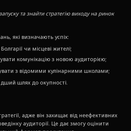
апуску та знайти стратегію виходу на ринок
ань, які визначають успіх:
Болгарії чи місцеві жителі;
дувати комунікацію з новою аудиторією;
урувати з відомими кулінарними школами;
идший шлях до окупності.
тратегії, адже він захищає від неефективних
ведінку аудиторії. Це дає змогу оцінити