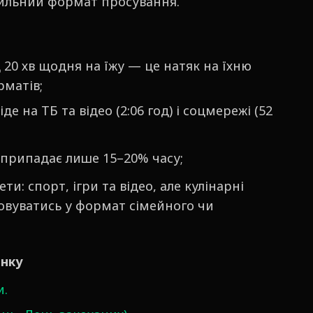
вильний формат просування.
 20 хв щодня на їжу — це натяк на їхню
рматів;
іде на ТБ та відео (2:06 год) і соцмережі (52
припадає лише 15–20% часу;
ти: спорт, ігри та відео, але кулінарні
овуватись у формат сімейного чи
инку
и.