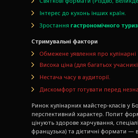
Святкові формати (Різдво, Великде
Інтерес до кухонь інших країн.
Зростання
гастрономічного тури
Стримувальні фактори
Обмежене уявлення про кулінарні 
Висока ціна (для багатьох учасників
Нестача часу в аудиторії.
Дискомфорт готувати перед нез
Ринок кулінарних майстер-класів у Бо
перспективний характер. Попит форму
цінують здорове харчування, спеціаліз
французька) та дієтичні формати — в