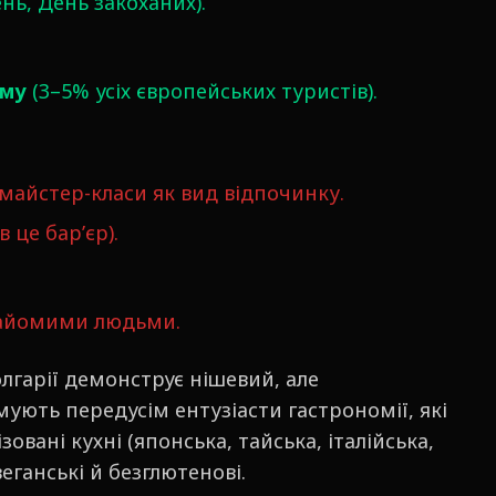
нь, День закоханих).
зму
(3–5% усіх європейських туристів).
майстер-класи як вид відпочинку.
 це бар’єр).
найомими людьми.
лгарії демонструє нішевий, але
ють передусім ентузіасти гастрономії, які
овані кухні (японська, тайська, італійська,
еганські й безглютенові.