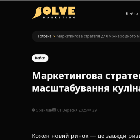
Кейси 
Головна
»
Маркетингова стратегія для міжнародного 
Кейси
Маркетингова страте
масштабування кулін
5 хвилин
01 Вересня 2025
29
Кожен новий ринок — це завжди ризи