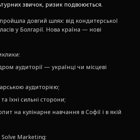
ультурних звичок, ризик подвоюється.
, пройшла довгий шлях: від кондитерської
асів у Болгарії. Нова країна — нові
виклики:
ядром аудиторії — українці чи місцеві
гарською аудиторією;
та їхні сильні сторони;
опит на кулінарне навчання в Софії і в якій
Solve Marketing: