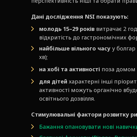
перспективність ніші та обрати пра
Дані дослідження NSI показують:
молодь 15–29 років
витрачає 2 год
відкритість до гастрономічних фо
найбільше вільного часу
у болгар 
хв);
на хобі та активності
поза домом 
для дітей
характерні інші пріорите
активності можуть органічно вбуд
освітнього дозвілля.
Стимулювальні фактори розвитку р
Бажання опановувати нові навичк