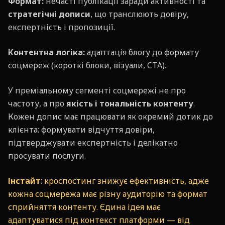
Формат:
нечасті публікації заради активності та
стратегічні дописи
, що транслюють довіру,
експертність і пропозиції.
Контентна логіка:
адаптація блогу до формату
соцмереж (короткі блоки, візуали, CTA).
У преміальному сегменті соцмережі не про
частоту, а про
якість і тональність контенту
.
Кожен допис має працювати як окремий дотик до
клієнта: формувати відчуття довіри,
підтверджувати експертність і делікатно
просувати послуги.
Інстайт
: кроспостинг знижує ефективність, адже
кожна соцмережа має різну аудиторію та формат
сприйняття контенту. Єдина ідея має
адаптуватися під контекст платформи — від