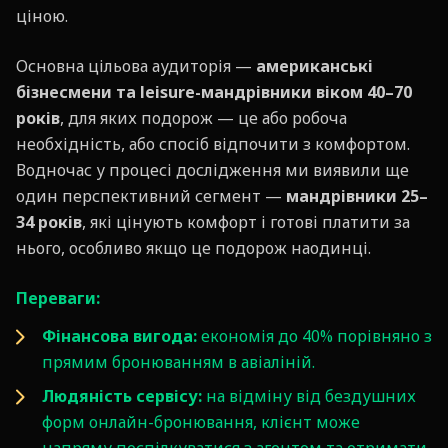
ціною.
Основна цільова аудиторія —
американські
бізнесмени та leisure-мандрівники віком 40–70
років
, для яких подорож — це або робоча
необхідність, або спосіб відпочити з комфортом.
Водночас у процесі дослідження ми виявили ще
один перспективний сегмент —
мандрівники 25–
34 років
, які цінують комфорт і готові платити за
нього, особливо якщо це подорож наодинці.
Переваги:
Фінансова вигода:
економія до 40% порівняно з
прямим бронюванням в авіаліній.
Людяність сервісу:
на відміну від бездушних
форм онлайн-бронювання, клієнт може