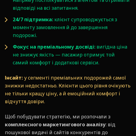
напряму поспілкуватися з агентом та отримати
відповіді на всі запитання.
24/7 підтримка:
клієнт супроводжується з
моменту замовлення й до завершення
подорожі.
Фокус на преміальному досвіді:
вигідна ціна
не знижує якість — пасажир отримує той
самий комфорт і додаткові сервіси.
Інсайт:
у сегменті преміальних подорожей самої
знижки недостатньо. Клієнти цього рівня очікують
не тільки кращу ціну, а й емоційний комфорт і
відчуття довіри.
Щоб побудувати стратегію, ми розпочали з
комплексного маркетингового аналізу
: від
пошукової видачі й сайтів конкурентів до