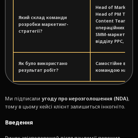
Head of Marketing
Head of PM Team, 
Який склад команди
Content Team, 2
розробки маркетинг-
операційних марк
стратегії?
SMM-маркетолог, 
відділу PPC, PPC 
Як було використано
Самостійне впро
результат робіт?
командою на боці 
Ми підписали
угоду про нерозголошення (NDA)
,
тому в цьому кейсі клієнт залишиться інкогніто.
Введення