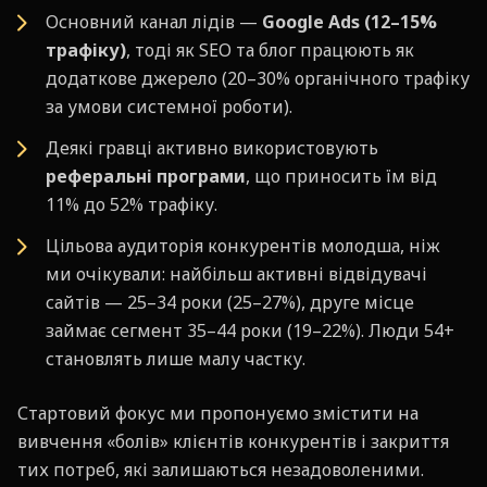
Основний канал лідів —
Google Ads (12–15%
трафіку)
, тоді як SEO та блог працюють як
додаткове джерело (20–30% органічного трафіку
за умови системної роботи).
Деякі гравці активно використовують
реферальні програми
, що приносить їм від
11% до 52% трафіку.
Цільова аудиторія конкурентів молодша, ніж
ми очікували: найбільш активні відвідувачі
сайтів — 25–34 роки (25–27%), друге місце
займає сегмент 35–44 роки (19–22%). Люди 54+
становлять лише малу частку.
Стартовий фокус ми пропонуємо змістити на
вивчення «болів» клієнтів конкурентів і закриття
тих потреб, які залишаються незадоволеними.