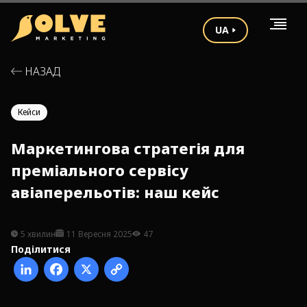
UA
НАЗАД
Кейси
Маркетингова стратегія для
преміального сервісу
авіаперельотів: наш кейс
5 хвилин
11 Вересня 2025
47
Поділитися