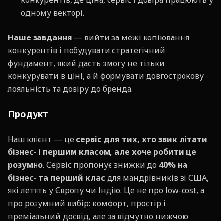
конкурентів, де ціна, сервіс і довіра працюють у
одному векторі.
Наше завдання
— вийти за межі копіювання
конкурентів і побудувати стратегічний
фундамент, який дасть змогу не тільки
конкурувати в ціні, а й формувати довгострокову
лояльність та довіру до бренда.
Продукт
Наш клієнт — це
сервіс для тих, хто звик літати
бізнес- і першим класом, але хоче робити це
розумно
. Сервіс пропонує знижки до
40% на
бізнес- та перший клас
для мандрівників зі США,
які летять у Європу чи Індію. Це не про low-cost, а
про розумний вибір: комфорт, простір і
преміальний досвід, але за відчутно нижчою