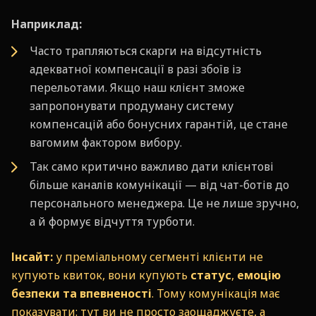
Наприклад:
Часто трапляються скарги на відсутність
адекватної компенсації в разі збоїв із
перельотами. Якщо наш клієнт зможе
запропонувати продуману систему
компенсацій або бонусних гарантій, це стане
вагомим фактором вибору.
Так само критично важливо дати клієнтові
більше каналів комунікації — від чат-ботів до
персонального менеджера. Це не лише зручно,
а й формує відчуття турботи.
Інсайт:
у преміальному сегменті клієнти не
купують квиток, вони купують
статус
,
емоцію
безпеки та впевненості
. Тому комунікація має
показувати: тут ви не просто заощаджуєте, а