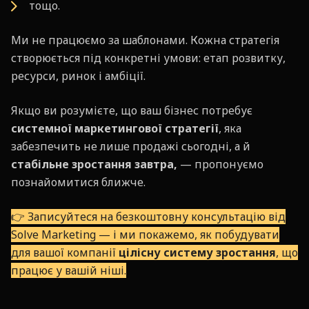
тощо.
Ми не працюємо за шаблонами. Кожна стратегія
створюється під конкретні умови: етап розвитку,
ресурси, ринок і амбіції.
Якщо ви розумієте, що ваш бізнес потребує
системної маркетингової стратегії
, яка
забезпечить не лише продажі сьогодні, а й
стабільне зростання завтра,
— пропонуємо
познайомитися ближче.
👉 Записуйтеся на безкоштовну консультацію від
Solve Marketing — і ми покажемо, як побудувати
для вашої компанії
цілісну систему зростання
, що
працює у вашій ніші.