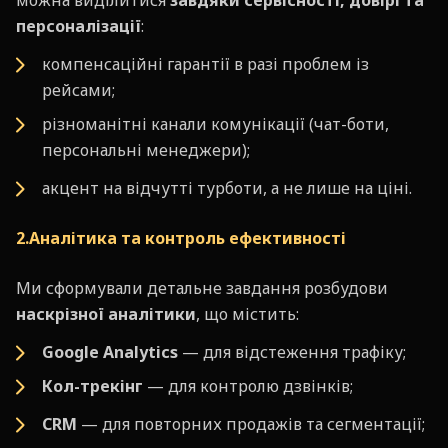
можна виділитися
завдяки сервісності, довірі та
персоналізації
:
компенсаційні гарантії в разі проблем із
рейсами;
різноманітні канали комунікації (чат-боти,
персональні менеджери);
акцент на відчутті турботи, а не лише на ціні.
2.Аналітика та контроль ефективності
Ми сформували детальне завдання розбудови
наскрізної аналітики
, що містить:
Google Analytics
— для відстеження трафіку;
Кол-трекінг
— для контролю дзвінків;
CRM
— для повторних продажів та сегментації;