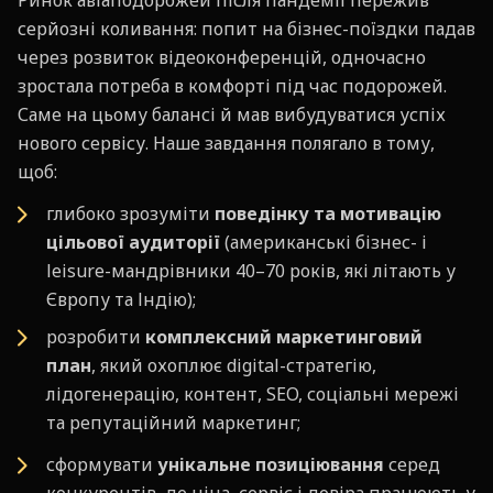
Ринок авіаподорожей після пандемії пережив
серйозні коливання: попит на бізнес-поїздки падав
через розвиток відеоконференцій, одночасно
зростала потреба в комфорті під час подорожей.
Саме на цьому балансі й мав вибудуватися успіх
нового сервісу. Наше завдання полягало в тому,
щоб:
глибоко зрозуміти
поведінку та мотивацію
цільової аудиторії
(американські бізнес- і
leisure-мандрівники 40–70 років, які літають у
Європу та Індію);
розробити
комплексний маркетинговий
план
, який охоплює digital-стратегію,
лідогенерацію, контент, SEO, соціальні мережі
та репутаційний маркетинг;
сформувати
унікальне позиціювання
серед