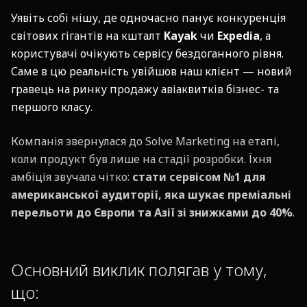
Уявіть собі нішу, де одночасно панує конкуренція
світових гігантів на кшталт
Kayak
чи
Expedia
, а
користувачі очікують сервісу бездоганного рівня.
Саме в цю реальність увійшов наш клієнт — новий
гравець на ринку продажу авіаквитків бізнес- та
першого класу.
Компанія звернулася до Solve Marketing на етапі,
коли продукт був лише на стадії розробки. Їхня
амбіція звучала чітко:
стати сервісом №1 для
американської аудиторії, яка шукає преміальні
перельоти до Європи та Азії зі знижками до 40%
.
Основний виклик полягав у тому,
що: