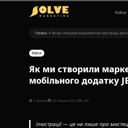
Кейси 
Головна
»
Як ми створили маркетингові ілюстрації для
Кейси
Як ми створили марке
мобільного додатку J
5 хвилин
24 Червня 2022
346
Ілюстрації — це не лише про мисте