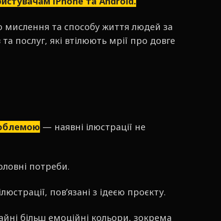
истувачам iPhone та Android.
 мислення та способу життя людей за
та послуг, які втілюють мрії про довге
облемою
— наявні ілюстрації не
головні потреби.
люстрації, пов’язані з ідеєю проєкту.
айні більш емоційні кольори, зокрема