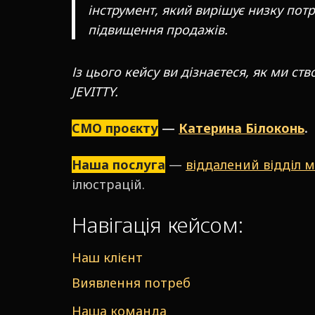
інструмент, який вирішує низку потр
підвищення продажів.
Із цього кейсу ви дізнаєтеся, як ми ст
JEVITTY.
СМО проєкту
—
Катерина Білоконь
.
Наша послуга
—
віддалений відділ 
ілюстрацій.
Навігація кейсом:
Наш клієнт
Виявлення потреб
Наша команда