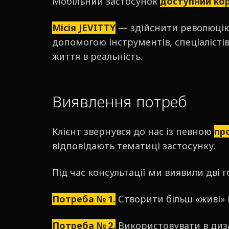
Мобільний застосунок
доступний кор
Місія JЕVITTY
— здійснити революцію
допомогою інструментів, спеціалістів 
життя в реальність.
Виявлення потреб
Клієнт звернувся до нас із певною
пр
відповідають тематиці застосунку.
Під час консультації ми виявили дві 
Потреба № 1.
Створити більш «живі» і
Потреба № 2.
Використовувати в диз