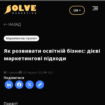
UA
НАЗАД
Маркетингові стратегії
Як розвивати освітній бізнес: дієві
маркетингові підходи
5 хвилин
28 Червня 2022
402
Поділитися
Привіт!