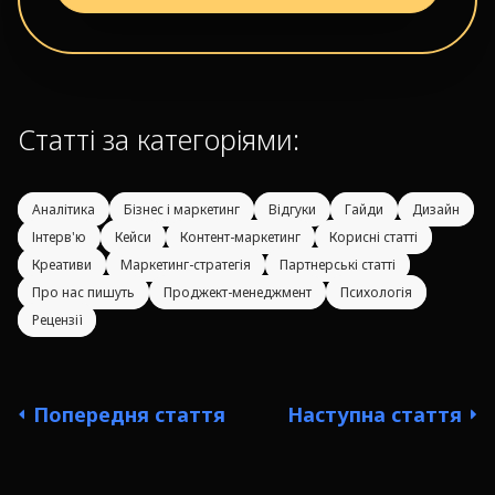
Статті за категоріями:
Аналітика
Бізнес і маркетинг
Відгуки
Гайди
Дизайн
Інтерв'ю
Кейси
Контент-маркетинг
Корисні статті
Креативи
Маркетинг-стратегія
Партнерські статті
Про нас пишуть
Проджект-менеджмент
Психологія
Рецензії
Попередня стаття
Наступна стаття