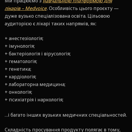
Ми працюємо з
навчальною платформою для
лікарів – Medvoice
.
Особливість цього проєкту —
дуже вузько спеціалізована освіта. Цільовою
аудиторією є лікарі таких напрямів, як:
+ анестезіологія;
+ імунологія;
+ бактеріологія і вірусологія;
+ гематологія;
+ генетика;
+ кардіологія;
+ лабораторна медицина;
+ онкологія;
+ психіатрія і наркологія;
…і багато інших вузьких медичних спеціальностей.
Складність просування продукту полягає в тому,