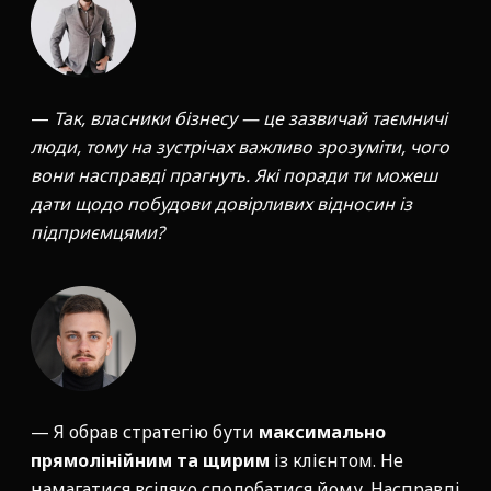
—
Так, власники бізнесу — це зазвичай таємничі
люди, тому на зустрічах важливо зрозуміти, чого
вони насправді прагнуть. Які поради ти можеш
дати щодо побудови довірливих відносин із
підприємцями?
— Я обрав стратегію бути
максимально
прямолінійним та щирим
із клієнтом. Не
намагатися всіляко сподобатися йому. Насправді