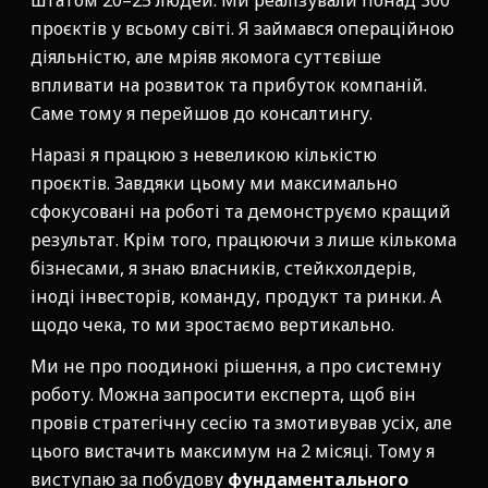
штатом 20–25 людей. Ми реалізували понад 300
проєктів у всьому світі. Я займався операційною
діяльністю, але мріяв якомога суттєвіше
впливати на розвиток та прибуток компаній.
Саме тому я перейшов до консалтингу.
Наразі я працюю з невеликою кількістю
проєктів. Завдяки цьому ми максимально
сфокусовані на роботі та демонструємо кращий
результат. Крім того, працюючи з лише кількома
бізнесами, я знаю власників, стейкхолдерів,
іноді інвесторів, команду, продукт та ринки. А
щодо чека, то ми зростаємо вертикально.
Ми не про поодинокі рішення, а про системну
роботу. Можна запросити експерта, щоб він
провів стратегічну сесію та змотивував усіх, але
цього вистачить максимум на 2 місяці. Тому я
виступаю за побудову
фундаментального