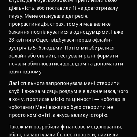
клубів, де я був, або зовсім припинили свою
діяльність, або поставили її на довготривалу
паузу. Мене опанувала депресія,
прокрастинація, страх, тому я мав велике
бажання поспілкуватися з однодумцями. І вже
28 квітня в Одесі відбулася перша офлайн-
зустріч із 5–6 людьми. Потім ми збиралися
офлайн або онлайн, тестували різні формати,
почали обмінюватися досвідом та допомагати
один одному.
Далі спільнота запропонувала мені створити
клуб. І вже за місяць роздумів я визначився, чого
я хочу, прописав місію та цінності — чоботар із
чоботами) Мені важливо було створити не
просто ком’юніті, а якусь велику історію.
Також ми розробили фінансове моделювання,
облік, налаштували бізнес-процеси, найняли