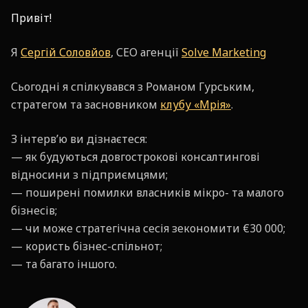
Привіт!
Я
Сергій Соловйов
, СЕО агенції
Solve Marketing
Сьогодні я спілкувався з Романом Гурським,
стратегом та засновником
клубу «Мрія»
.
З інтерв’ю ви дізнаєтеся:
— як будуються довгострокові консалтингові
відносини з підприємцями;
— поширені помилки власників мікро- та малого
бізнесів;
— чи може стратегічна сесія зекономити €30 000;
— користь бізнес-спільнот;
— та багато іншого.