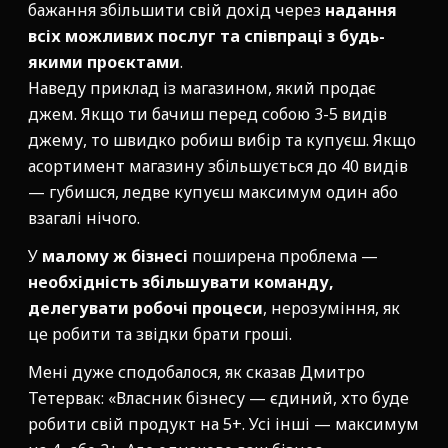
бажання збільшити свій дохід через
надання
всіх можливих послуг та співпраці з будь-
якими проєктами
.
Наведу приклад із магазином, який продає
джем. Якщо ти бачиш перед собою 3-5 видів
джему, то швидко робиш вибір та купуєш. Якщо
асортимент магазину збільшується до 40 видів
— губишся, ледве купуєш максимум один або
взагалі нічого.
У
малому ж бізнесі
поширена проблема —
необхідність збільшувати команду,
делегувати робочі процеси
, нерозуміння, як
це робити та звідки брати гроші.
Мені дуже сподобалося, як сказав Дмитро
Тетервак: «Власник бізнесу — єдиний, хто буде
робити свій продукт на 5+. Усі інші — максимум