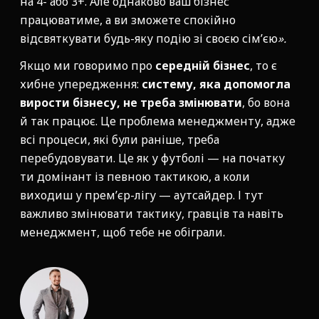
на 4- або 3+. Але однаково ваш бізнес
працюватиме, а ви зможете спокійно
відсвяткувати будь-яку подію зі своєю сім’єю
».
Якщо ми говоримо про
середній бізнес
, то є
хибне упередження:
систему, яка допомогла
вирости бізнесу, не треба змінювати
, бо вона
й так працює. Це проблема менеджменту, адже
всі процеси, які були раніше, треба
перебудовувати. Це як у футболі — на початку
ти домінант із певною тактикою, а коли
виходиш у прем’єр-лігу — аутсайдер. І тут
важливо змінювати тактику, гравців та навіть
менеджмент, щоб тебе не обіграли.