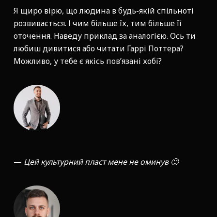
Я щиро вірю, що людина в будь-якій спільноті
розвивається. І чим більше їх, тим більше її
оточення. Наведу приклад за аналогією. Ось ти
любиш дивитися або читати Гаррі Поттера?
Можливо, у тебе є якісь пов’язані хобі?
—
Цей культурний пласт мене не оминув 🙂