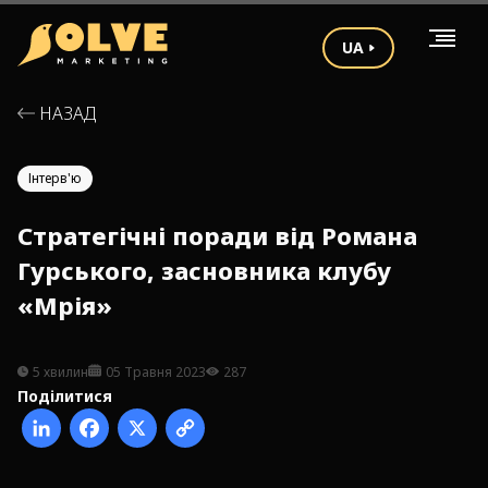
UA
НАЗАД
Інтерв'ю
Стратегічні поради від Романа
Гурського, засновника клубу
«Мрія»
5 хвилин
05 Травня 2023
287
Поділитися