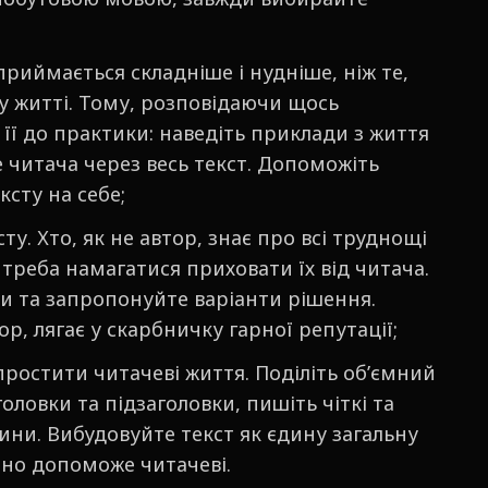
приймається складніше і нудніше, ніж те,
 житті. Тому, розповідаючи щось
її до практики: наведіть приклади з життя
 читача через весь текст. Допоможіть
ксту на себе;
. Хто, як не автор, знає про всі труднощі
е треба намагатися приховати їх від читача.
ми та запропонуйте варіанти рішення.
ор, лягає у скарбничку гарної репутації;
простити читачеві життя. Поділіть об’ємний
оловки та підзаголовки, пишіть чіткі та
ини. Вибудовуйте текст як єдину загальну
чно допоможе читачеві.