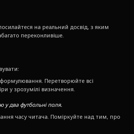
осилайтеся на реальний досвід, з яким
абагато переконливіше.
вувати:
ід формулювання. Перетворюйте всі
іри у зрозумілі визначення.
ю у два футбольні поля.
вання часу читача. Поміркуйте над тим, про