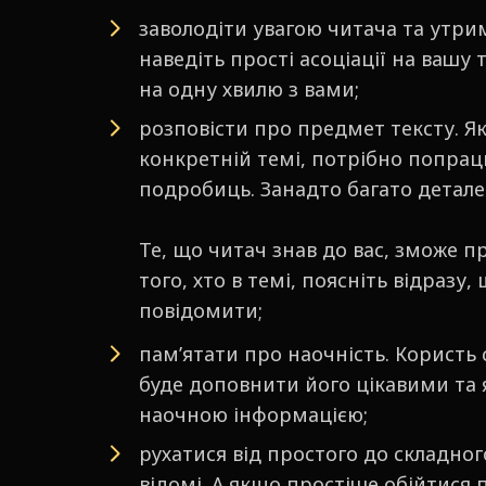
заволодіти увагою читача та утри
наведіть прості асоціації на вашу
на одну хвилю з вами;
розповісти про предмет тексту. Я
конкретній темі, потрібно попрац
подробиць. Занадто багато детале
Те, що читач знав до вас, зможе 
того, хто в темі, поясніть відразу,
повідомити;
пам’ятати про наочність. Користь с
буде доповнити його цікавими та 
наочною інформацією;
рухатися від простого до складного
відомі. А якщо простіше обійтися