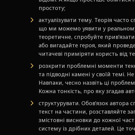
простоту;
актуалізувати тему. Теорія часто с
що ми можемо уявити у реальному
теоретичне, спробуйте прив’язати 
або вигадайте героя, який проведе
читачеві приміряти користь від те
розкрити проблемні моменти тексту
та підводні камені у своїй темі. Н
Навпаки, чесно назвіть ці пробле
Кожна тонкість, про яку згадав авт
структурувати. Обов’язок автора с
текст на частини, розставляйте заг
змістовні висновки до кожної част
систему із дрібних деталей. Це то