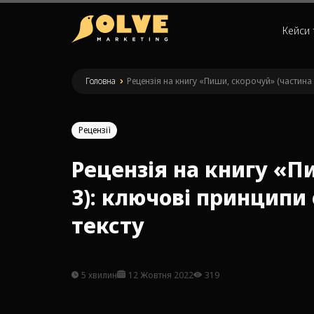
Кейси 
Головна
»
Рецензія на книгу «Пиши, скорочуй» (частина
Рецензії
Рецензія на книгу «П
3): ключові принципи
тексту
5 хвилин
12 Жовтня 2022
319