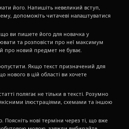
мати його. Напишіть невеликий вступ,
 тему, допоможіть читачеві налаштуватися
кщо ви пишете його для новачка у
ювати та розповісти про неї максимум
й про новий предмет не буває.
пропустити. Якщо текст призначений для
 що нового в цій області ви хочете
татті полягає не тільки в тексті. Розумно
якісними ілюстраціями, схемами та іншою
. Поясніть нові терміни через ті, що вже
 побутовою мовою, завжди вибирайте