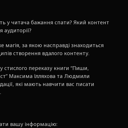
уть у читача бажання спати? Який контент
я аудиторії?
е магія, за якою насправді знаходиться
ципів створення вдалого контенту.
у стислого переказу книги “Пиши,
кст” Максима Ілляхова та Людмили
дації, які мають навчити вас писати
.
ати вашу інформацію: