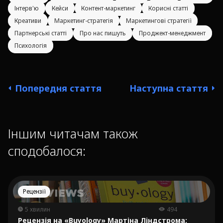
Інтерв'ю
Кейси
Контент-маркетинг
Корисні статті
Креативи
Маркетинг-стратегія
Маркетингові стратегії
Партнерські статті
Про нас пишуть
Проджект-менеджмент
Психологія
Попередня стаття
Наступна стаття
Іншим читачам також
сподобалося:
Рецензії
5 хвилин
494
Рецензія на «Buyology» Мартіна Ліндстрома: