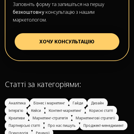
Заповніть форму та запишіться на першу
безкоштовну
консультацію з нашим
маркетологом.
ХОЧУ КОНСУЛЬТАЦІЮ
Статті за категоріями:
Аналітика
Бізнес і маркетинг
Гайди
Дизайн
Інтерв'ю
Кейси
Контент-маркетинг
Корисні статті
Креативи
Маркетинг-стратегія
Маркетингові стратегії
Партнерські статті
Про нас пишуть
Проджект-менеджмент
Психологія
Рецензії