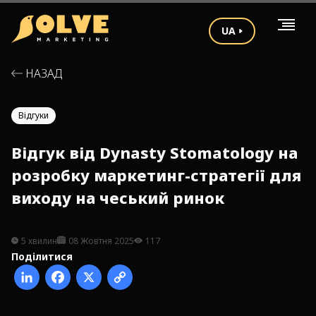
UA
НАЗАД
Відгуки
Відгук від Dynasty Stomatology на
розробку маркетинг-стратегії для
виходу на чеський ринок
5 хвилин
08 Жовтня 2025
117
Поділитися