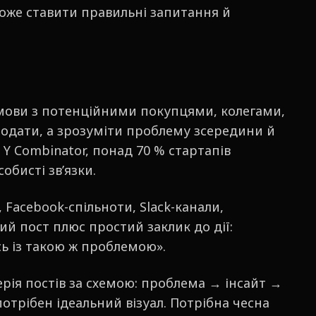
же ставити правильні запитання й
ови з потенційними покупцями, колегами,
одати, а зрозуміти проблему зсередини й
 Y Combinator, понад 70 % стартапів
обисті зв’язки.
 Facebook-спільноти, Slack-канали,
й пост плюс простий заклик до дії:
сь із такою ж проблемою».
рія постів за схемою: проблема → інсайт →
отрібен ідеальний візуал. Потрібна чесна