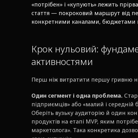
«потрібен» і «купують» лежить прірва
стаття — покроковий маршрут від пер
конкретними каналами, бюджетами й
Крок нульовий: фундам
активностями
Перш ніж витратити першу гривню на 
Один сегмент і одна проблема.
Старт
підприємців» або «малий і середній 
Оберіть вузьку аудиторію й один кон
продуктів на етапі MVP, яким потріб
маркетолога». Така конкретика дозвол