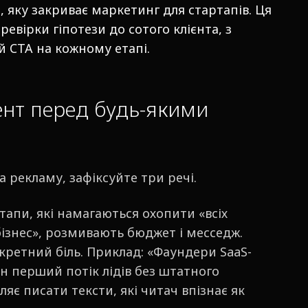
, яку закриває маркетинг для стартапів. Ця
евірки гіпотези до сотого клієнта, з
 CTA на кожному етапі.
ент перед будь-якими
рекламу, зафіксуйте три речі.
апи, які намагаються охопити «всіх
бізнес», розмивають бюджет і месседж.
кретний біль. Приклад: «Фаундери SaaS-
ен перший потік лідів без штатного
яє писати тексти, які читач впізнає як