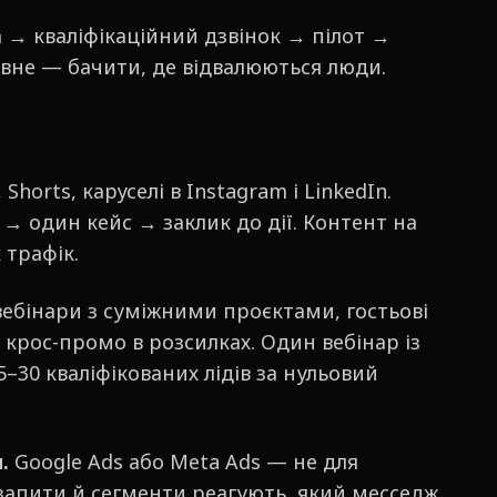
 → кваліфікаційний дзвінок → пілот →
ловне — бачити, де відвалюються люди.
 Shorts, каруселі в Instagram і LinkedIn.
→ один кейс → заклик до дії. Контент на
 трафік.
вебінари з суміжними проєктами, гостьові
, крос-промо в розсилках. Один вебінар із
30 кваліфікованих лідів за нульовий
.
Google Ads або Meta Ads — не для
 запити й сегменти реагують, який месседж