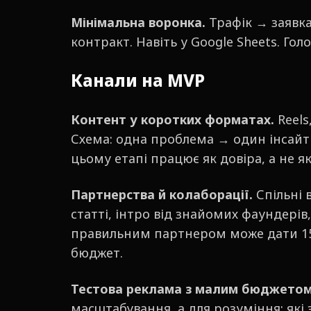
Мінімальна воронка.
Трафік → заявка
контракт. Навіть у Google Sheets. Го
Канали на MVP
Контент у коротких форматах.
Reels,
Схема: одна проблема → один інсайт 
цьому етапі працює як довіра, а не як
Партнерства й колаборації.
Спільні 
статті, інтро від знайомих фаундерів
правильним партнером може дати 15–
бюджет.
Тестова реклама з малим бюджетом
масштабування, а для розуміння: які