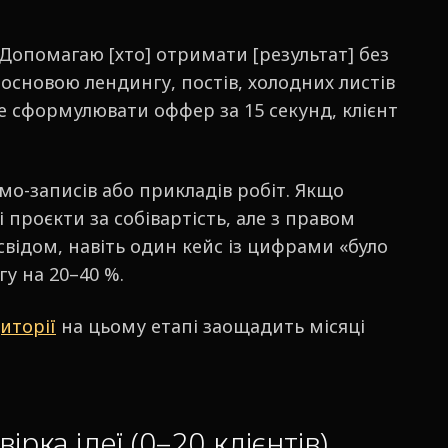
Допомагаю [хто] отримати [результат] без
е основою лендингу, постів, холодних листів
те сформулювати оффер за 15 секунд, клієнт
емо-записів або прикладів робіт. Якщо
і проєкти за собівартість, але з правом
свідом, навіть один кейс із цифрами «було
у на 20–40 %.
иторії
на цьому етапі заощадить місяці
ірка ідеї (0–20 клієнтів)