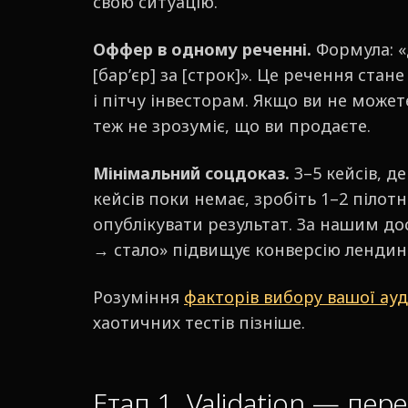
свою ситуацію.
Оффер в одному реченні.
Формула: «
[бар’єр] за [строк]». Це речення стан
і пітчу інвесторам. Якщо ви не може
теж не зрозуміє, що ви продаєте.
Мінімальний соцдоказ.
3–5 кейсів, д
кейсів поки немає, зробіть 1–2 пілотн
опублікувати результат. За нашим до
→ стало» підвищує конверсію лендинг
Розуміння
факторів вибору вашої ауд
хаотичних тестів пізніше.
Етап 1. Validation — перев