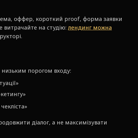
ема, оффер, короткий proof, форма заявки
е витрачайте на студію:
лендинг можна
рукторі.
 з низьким порогом входу:
туації»
ркетингу»
 чекліста»
родовжити діалог, а не максимізувати