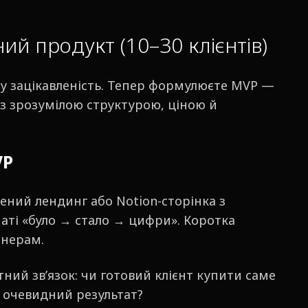
ий продукт (10–30 клієнтів)
у зацікавленість. Тепер формулюєте MVP —
з зрозумілою структурою, ціною й
VP
ний лендинг або Notion-сторінка з
аті «було → стало → цифри». Коротка
тнерам.
ний зв’язок: чи готовий клієнт купити саме
и очевидний результат?