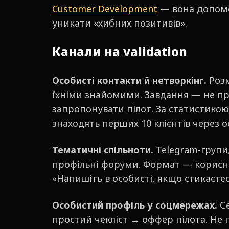
Customer Development
— вона допомо
уникати «хибних позитивів».
Канали на validation
Особисті контакти й нетворкінг.
Розм
їхніми знайомими. Завдання — не пр
запропонувати пілот. За статистикою
знаходять перших 10 клієнтів через ос
Тематичні спільноти.
Telegram-групи,
профільні форуми. Формат — корисни
«Напишіть в особисті, якщо стикаєте
Особистий профіль у соцмережах.
Се
простий чекліст → оффер пілота. Не п