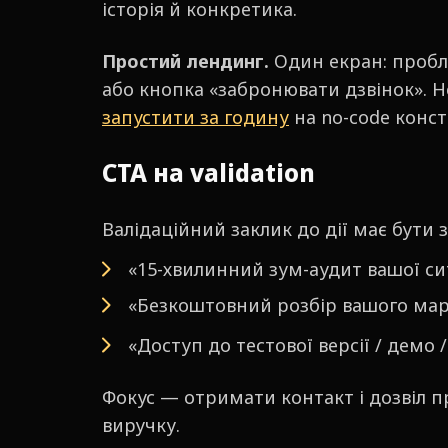
історія й конкретика.
Простий лендинг.
Один екран: пробл
або кнопка «забронювати дзвінок». Н
запустити за годину
на no-code конст
CTA на validation
Валідаційний заклик до дії має бути
«15-хвилинний зум-аудит вашої си
«Безкоштовний розбір вашого ма
«Доступ до тестової версії / демо /
Фокус — отримати контакт і дозвіл п
виручку.