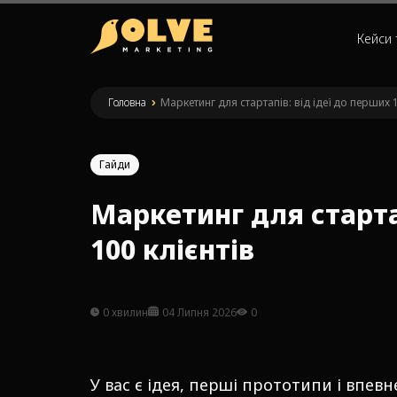
Кейси 
Головна
»
Маркетинг для стартапів: від ідеї до перших 1
Гайди
Маркетинг для стартап
100 клієнтів
0 хвилин
04 Липня 2026
0
У вас є ідея, перші прототипи і впев