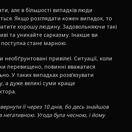
и, але в більшості випадків люди
ься. Якщо розглядати кожен випадок, то
уватите хорошу людину. Задовольняючи такі
ливі та уникайте сарказму. Інакше ви
а поступка стане марною.
и необґрунтовані привілеї. Ситуації, коли
ки перевищено, повинні вважатися
ьно. У таких випадках розвʼязувати
, а дуже великі суми краще
ктора.
ернути її через 10 днів, бо десь знайшов
а негативною. Угода була чесною, і йому