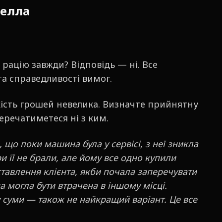
юелла
 рацію завжди? Відповідь — ні. Все
та справедливості вимог.
ькість грошей невелика. Визначте прийнятну
перечатиметеся ні з ким.
 що поки машина була у сервісі, з неї зникла
ри її не брали, але йому все одно купили
ставлення клієнта, якби почала заперечувати
а могла бути втрачена в іншому місці.
у суми — також не найкращий варіант. Це все