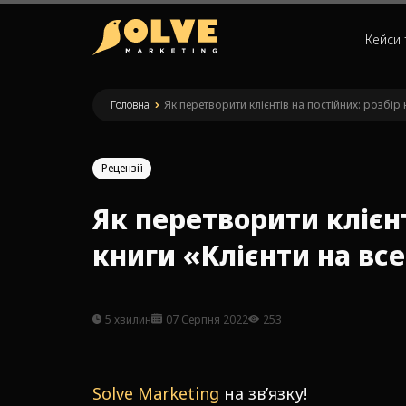
Кейси 
Головна
»
Як перетворити клієнтів на постійних: розбір 
Рецензії
Як перетворити клієнт
книги «Клієнти на вс
5 хвилин
07 Серпня 2022
253
Solve Marketing
на зв’язку!