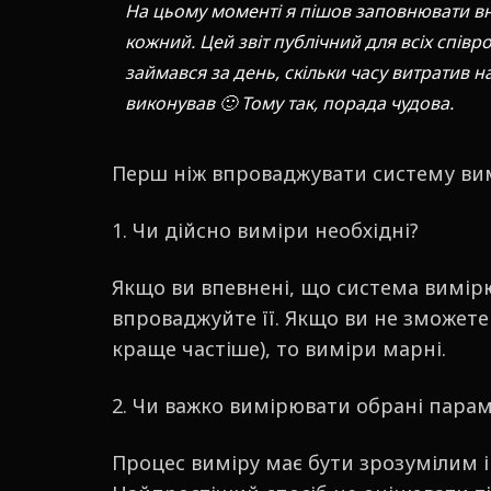
На цьому моменті я пішов заповнювати вну
кожний. Цей звіт публічний для всіх співр
займався за день, скільки часу витратив н
виконував 🙂 Тому так, порада чудова.
Перш ніж впроваджувати систему вим
1. Чи дійсно виміри необхідні?
Якщо ви впевнені, що система вимірю
впроваджуйте її. Якщо ви не зможете 
краще частіше), то виміри марні.
2. Чи важко вимірювати обрані пара
Процес виміру має бути зрозумілим і