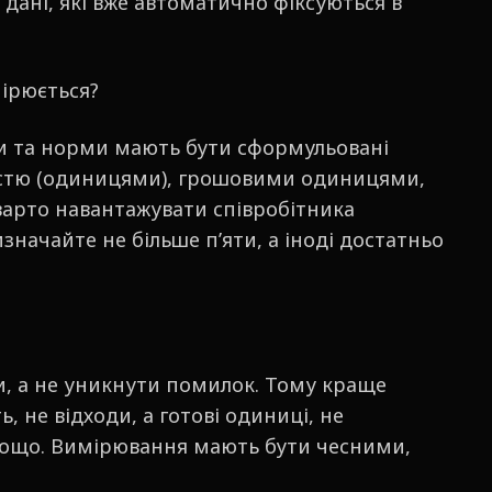
 дані, які вже автоматично фіксуються в
мірюється?
и та норми мають бути сформульовані
істю (одиницями), грошовими одиницями,
варто навантажувати співробітника
начайте не більше п’яти, а іноді достатньо
, а не уникнути помилок. Тому краще
ь, не відходи, а готові одиниці, не
 тощо. Вимірювання мають бути чесними,