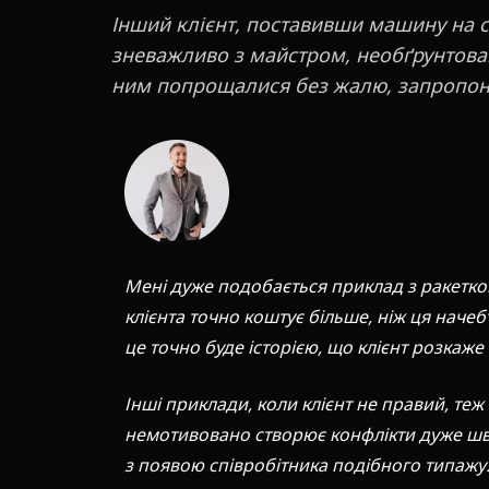
Інший клієнт, поставивши машину на с
зневажливо з майстром, необґрунтован
ним попрощалися без жалю, запропону
Мені дуже подобається приклад з ракеткою
клієнта точно коштує більше, ніж ця начебт
це точно буде історією, що клієнт розкаже
Інші приклади, коли клієнт не правий, теж 
немотивовано створює конфлікти дуже шв
з появою співробітника подібного типаж