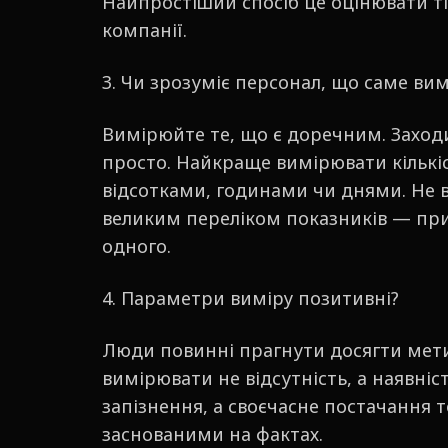
Найпростіший спосіб це оцінювати ті
компанії.
3. Чи зрозуміє персонал, що саме ви
Вимірюйте те, що є доречним. Заход
просто. Найкраще вимірювати кільк
відсотками, годинами чи днями. Не 
великим переліком показників — приз
одного.
4. Параметри виміру позитивні?
Люди повинні прагнути досягти мети
вимірювати не відсутність, а наявніст
запізнення, а своєчасне постачання
заснованими на фактах.