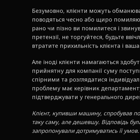
Безумовно, клієнти можуть обманюват
поводяться чесно або щиро помиляют
рано чи пізно ви помилитеся і звин
претензії, не торгуйтеся, будьте ввіч
втратите прихильність клієнта і ваш
Але іноді клієнти намагаються здобут
прийнятну для компанії суму поступ
спірними та розглядатися індивідуал
проблему має керівник департаменту
підтверджувати у генерального дире
Клієнт, купивши машину, спробував пов
таку саму, але дешевшу. Відповідь бул
запропонували дотримуватись її умов.