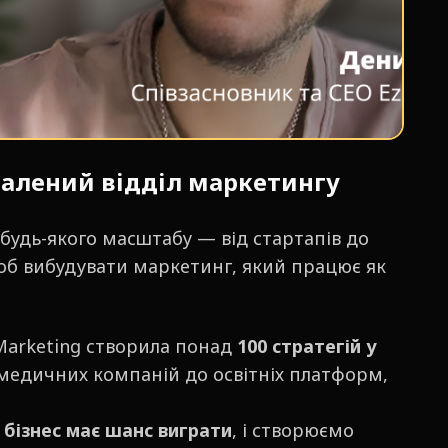
далений відділ маркетингу
удь-якого масштабу — від стартапів до
 щоб вибудувати маркетинг, який працює як
Marketing створила понад
100 стратегій у
 медичних компаній до освітніх платформ,
 бізнес має шанс виграти
, і створюємо