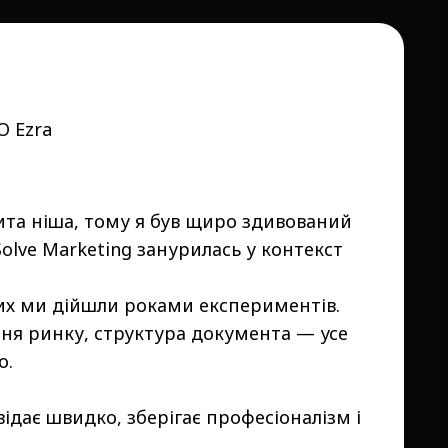
O Ezra
рита ніша, тому я був щиро здивований
olve Marketing занурилась у контекст
ких ми дійшли роками експериментів.
ння ринку, структура документа — усе
о.
відає швидко, зберігає професіоналізм і