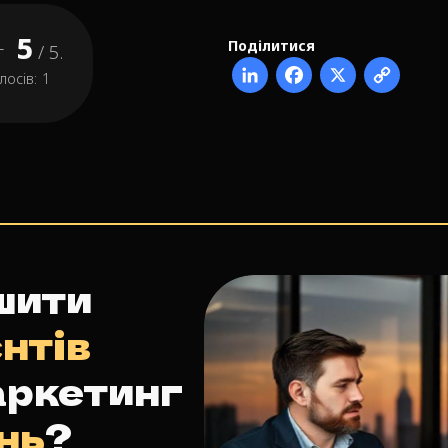
5
Поділитися
г
/ 5.
лосів:
1
шити
єнтів
аркетинг
нь
?