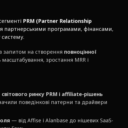
сегменті
PRM (Partner Relationship
ння партнерськими програмами, фінансами,
 систему.
з запитом на створення
повноцінної
ь масштабування, зростання MRR і
.
вітового ринку PRM і affiliate-рішень
изначили поведінкові патерни та драйвери
поля
— від Affise і Alanbase до нішевих SaaS-