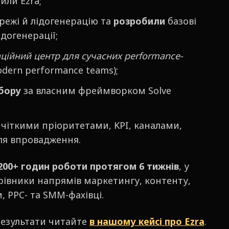
или Ezra;
ережі й лідогенерацію та
розробили
базові
ідогенерації;
ційний центр для сучасних performance-
odern performance teams);
бору
за власним фреймворком Solve
з чіткими пріоритетами, KPI, каналами,
ля впровадження.
200+ годин роботи протягом 6 тижнів
, у
івники напрямів маркетингу, контенту,
 PPC- та SMM-фахівці.
результати читайте
в нашому кейсі про Ezra
.