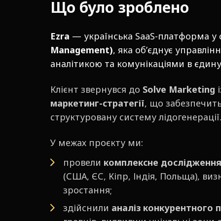
Що було зроблено
Ezra
— українська SaaS-платформа у 
Management)
, яка об’єднує управлі
аналітикою та комунікаціями в єдину
Клієнт звернувся до
Solve Marketing
і
маркетинг-стратегії
, що забезпечит
структуровану систему лідогенерації
У межах проєкту ми:
провели
комплексне дослідження с
(США, ЄС, Кіпр, Індія, Польща), в
зростання;
здійснили
аналіз конкурентного 