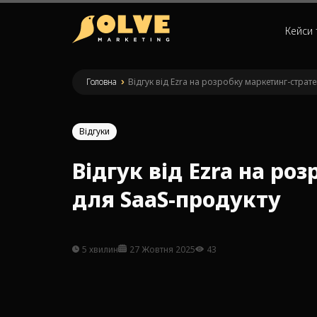
Кейси 
Головна
»
Відгук від Ezra на розробку маркетинг-страте
Відгуки
Відгук від Ezra на ро
для SaaS-продукту
5 хвилин
27 Жовтня 2025
43