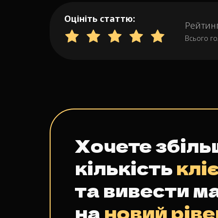
Оцініть статтю:
Рейтин
Всього го
Хочете збіль
кількість
клі
та вивести м
на
новий ріве