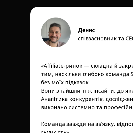
Денис
співзасновник та CE
«Affiliate-ринок — складна й зак
тим, наскільки глибоко команда S
без моїх підказок.
Вони знайшли ті ж інсайти, до я
Аналітика конкурентів, дослідже
виконано системно та професійн
Команда завжди на зв’язку, відпо
гнучкість».